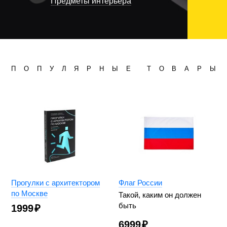
Предметы интерьера
П
О
П
У
Л
Я
Р
Н
Ы
Е
Т
О
В
А
Р
Ы
Прогулки с архитектором
Флаг России
по Москве
Такой, каким он должен
быть
1999
₽
6999
₽