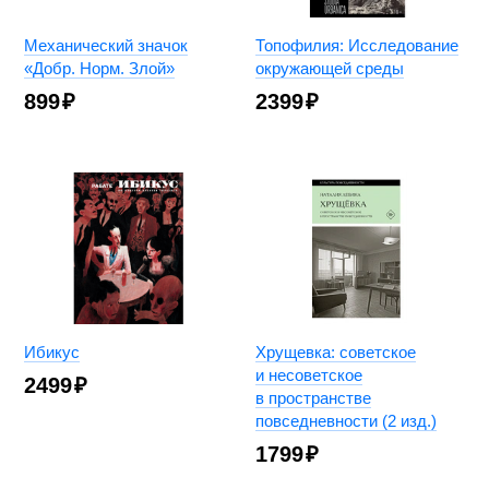
Механический значок
Топофилия: Исследование
«Добр. Норм. Злой»
окружающей среды
899
₽
2399
₽
Ибикус
Хрущевка: советское
и несоветское
2499
₽
в пространстве
повседневности (2 изд.)
1799
₽