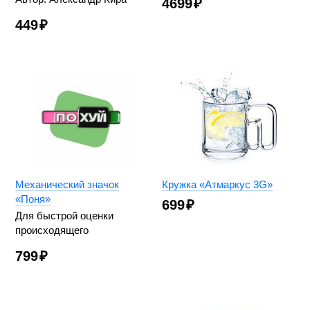
4699
₽
449
₽
Механический значок
Кружка «Атмаркус 3G»
«Поня»
699
₽
Для быстрой оценки
происходящего
799
₽