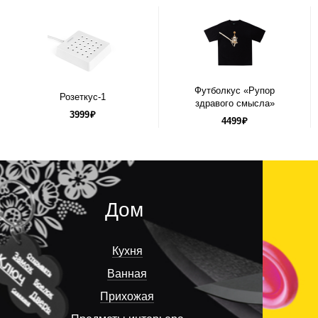
Футболкус «Рупор
Розеткус-1
здравого смысла»
3999
₽
4499
₽
Дом
Кухня
Ванная
Прихожая