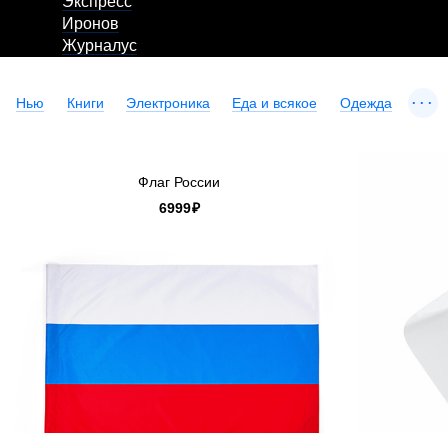
Экспресс
Иронов
Журналус
...
Нью
Книги
Электроника
Еда и всякое
Одежда
Флаг России
6999
₽