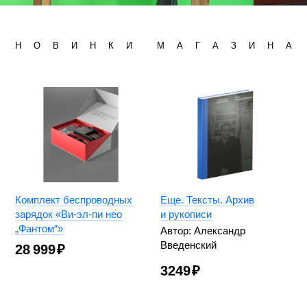
Н
О
В
И
Н
К
И
М
А
Г
А
З
И
Н
А
Комплект беспроводных
Еще. Тексты. Архив
зарядок «Ви-эл-пи нео
и рукописи
„Фантом“»
Автор: Александр
Введенский
28 999
₽
3249
₽