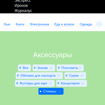
Экспресс
Иронов
Журналус
...
Нью
Книги
Электроника
Еда и всякое
Одежда
Аксессуары
Все
Значки
Попсокеты
14
8
Обложки для паспорта
Сумки
10
28
Футляры для карт
Канцелярия
20
31
Стикеры
13