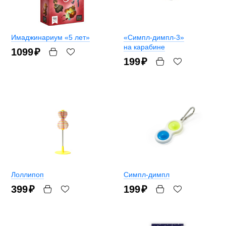
Имаджинариум «5 лет»
«Симпл-димпл-3»
на карабине
1099
₽
199
₽
Лоллипоп
Симпл-димпл
399
₽
199
₽