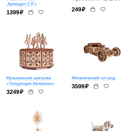
„Крокодил 2.0“»
249
₽
1399
₽
Музыкальная шкатулка
Механический хот-род
«Танцующие балерины»
3599
₽
3249
₽