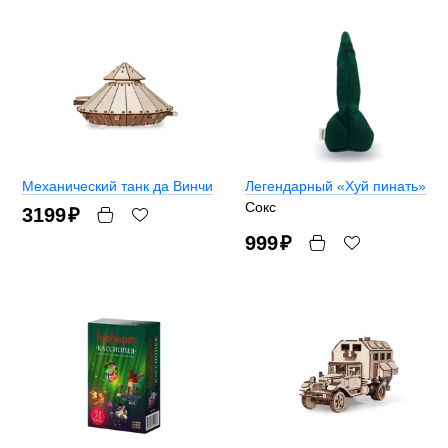
Механический танк да Винчи
Легендарный «Хуй пинать»
Сокс
3199
₽
999
₽