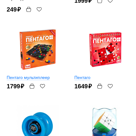
1999
₽
249
₽
Пентаго мультиплеер
Пентаго
1799
₽
1649
₽