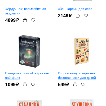
«Ардуино»: восьмибитная
«Зен-карты» для себя
академия
2149
₽
4899
₽
Имаджинариум «Нейросеть:
Второй выпуск карточек
сай-фай»
безопасности для детей
1099
₽
549
₽