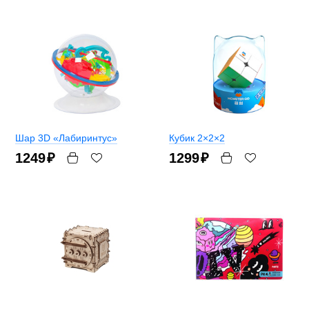
Шар 3D «Лабиринтус»
Кубик 2×2×2
1249
₽
1299
₽