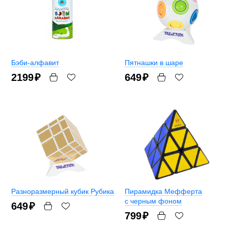
Бэби-алфавит
Пятнашки в шаре
2199
₽
649
₽
Разноразмерный кубик Рубика
Пирамидка Мефферта
с черным фоном
649
₽
799
₽