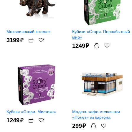
Механический котенок
Кубики «Стори. Первобытный
мир»
3199
₽
1249
₽
Кубики «Стори. Мистика»
Модель кафе-стекляшки
«Полет» из картона
1249
₽
299
₽