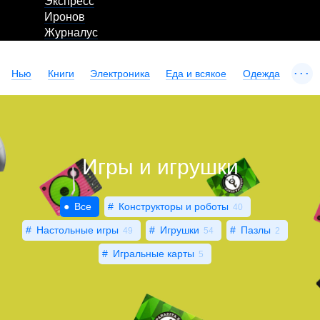
Экспресс
Иронов
Журналус
...
Нью
Книги
Электроника
Еда и всякое
Одежда
Игры и игрушки
Все
Конструкторы и роботы
40
Настольные игры
Игрушки
Пазлы
49
54
2
Игральные карты
5