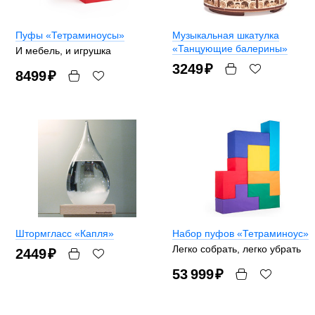
Пуфы «Тетраминоусы»
Музыкальная шкатулка
«Танцующие балерины»
И мебель, и игрушка
3249
₽
8499
₽
Штормгласс «Капля»
Набор пуфов «Тетраминоус»
Легко собрать, легко убрать
2449
₽
53 999
₽