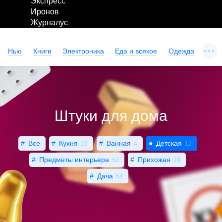
Экспресс
Иронов
Журналус
...
Нью
Книги
Электроника
Еда и всякое
Одежда
Штуки для дома
Все
Кухня
Ванная
Детская
29
4
12
Предметы интерьера
Прихожая
52
29
Дача
54