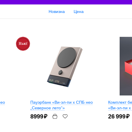
Новизна
Цена
нео
Пауэрбанк «Ви-эл-пи x СПБ нео
Комплект б
„Северное лето“»
«Ви-эл-пи x
8999
₽
26 999
₽