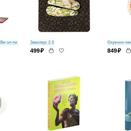
«Ви-эл-пи
Заколкус 2.0
Охуенно-не
499
₽
849
₽