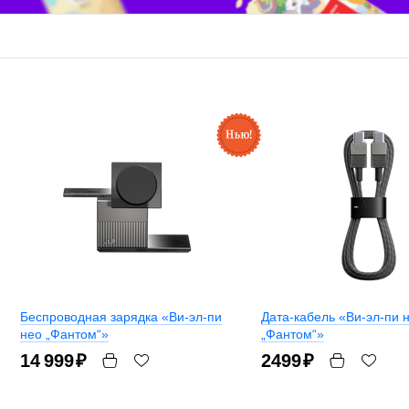
Беспроводная зарядка «Ви-эл-пи
Дата-кабель «Ви-эл-пи 
нео „Фантом“»
„Фантом“»
14 999
₽
2499
₽