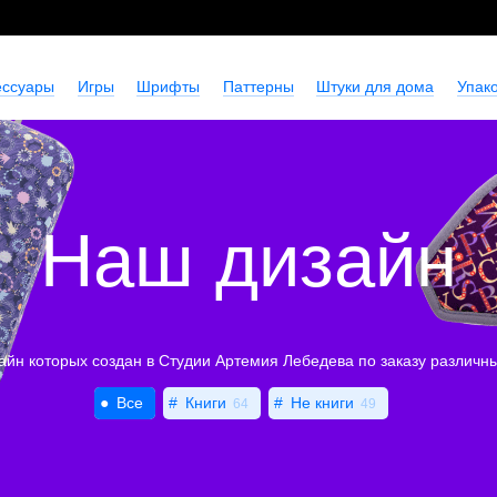
ессуары
Игры
Шрифты
Паттерны
Штуки для дома
Упако
Наш дизайн
айн которых создан в Студии Артемия Лебедева по заказу различн
Все
Книги
Не книги
64
49