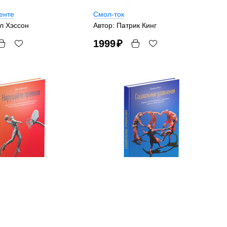
енте
Смол-ток
л Хэссон
Автор: Патрик Кинг
1999
₽
правила
Социальные уравнения
н Маллинс
Автор: Патрик Кинг
1999
₽