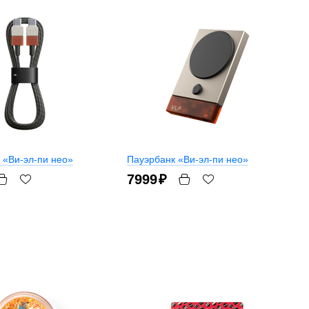
 «Ви-эл-пи нео»
Пауэрбанк «Ви-эл-пи нео»
7999
₽