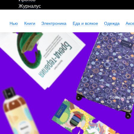
Журналус
Нью
Книги
Электроника
Еда и всякое
Одежда
Акс
Товары, диз