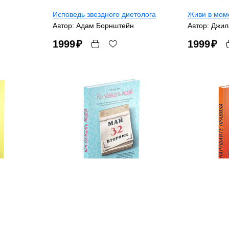
Исповедь звездного диетолога
Живи в мом
Автор: Адам Борнштейн
Автор: Джил
1999
₽
1999
₽
а
Как убеждать людей
Нарушайте 
Автор: Патрик Кинг
Автор: Джо
1999
₽
1999
₽