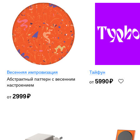
Весенняя импровизация
Тайфун
Абстрактный паттерн с весенним
5990
₽
от
настроением
2999
₽
от