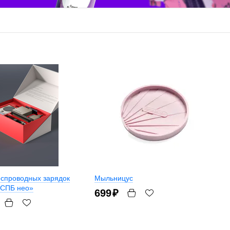
еспроводных зарядок
Мыльницус
 СПБ нео»
699
₽