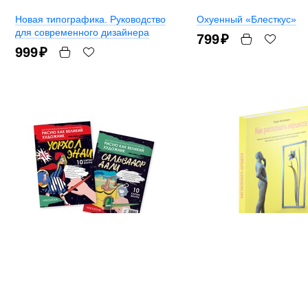
Новая типографика. Руководство
Охуенный «Блесткус»
для современного дизайнера
799
₽
999
₽
Рисую как великий художник:
Как распознать нарцисс
Сальвадор Дали и Энди Уорхолл
Автор: Лори Холлман
Двусторонняя раскраска
1999
₽
по номерам