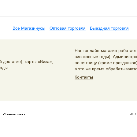
Все Магазинусы
Оптовая торговля
Выездная торговля
Наш онлайн-магазин работает 2
високосные годы). Администра
 доставке), карты «Виза»,
по пятницу (кроме праздников)
оды.
в это же время обрабатываютс
Контакты
Оптовикам
© 
и распространителям:
sales@artlebedev.ru
Русский
|
English