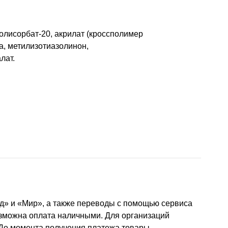
полисорбат-20, акрилат (кроссполимер
а, метилизотиазолинон,
лат.
д» и «Мир», а также переводы с помощью сервиса
озможна оплата наличными. Для организаций
 До момента получения платежа товары