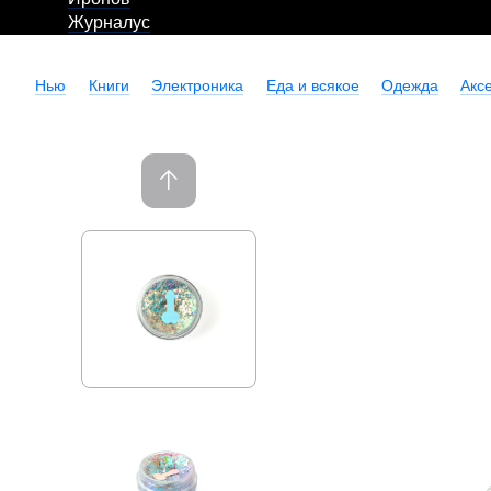
Журналус
Нью
Книги
Электроника
Еда и всякое
Одежда
Акс