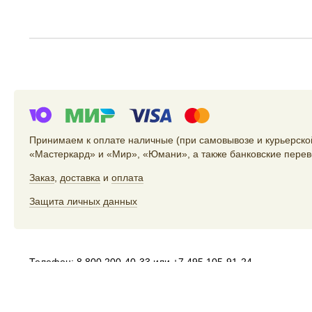
Принимаем к оплате наличные (при самовывозе и курьерской
«Мастеркард» и «Мир», «Юмани», а также банковские перев
Заказ
,
доставка
и
оплата
Защита личных данных
Телефон:
8 800 200-40-33
или
+7 495 105-91-24
Электропочта:
store@artlebedev.ru
Телеграм-бот:
t.me/ALSStoreBot