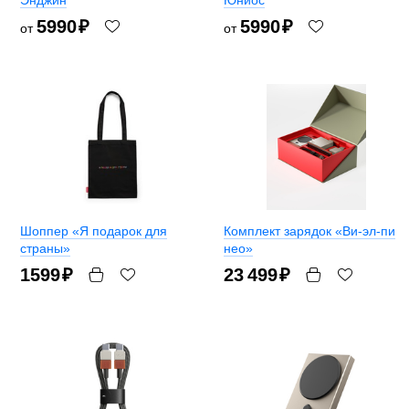
Энджин
Юниос
5990
₽
5990
₽
от
от
Шоппер «Я подарок для
Комплект зарядок «Ви-эл-пи
страны»
нео»
1599
₽
23 499
₽