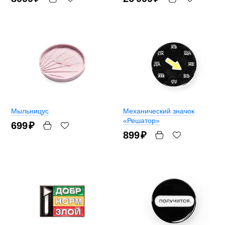
Мыльницус
Механический значок
«Решатор»
699
₽
899
₽