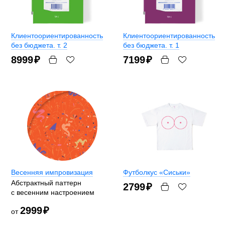
Клиентоориентированность
Клиентоориентированность
без бюджета. т. 2
без бюджета. т. 1
8999
₽
7199
₽
Весенняя импровизация
Футболкус «Сиськи»
Абстрактный паттерн
2799
₽
с весенним настроением
2999
₽
от