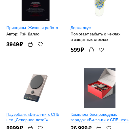
Принципы. Жизнь и работа
Держалкус
Автор: Рэй Далио
Помогает забыть о чехлах
и защитных стеклах
3949
₽
599
₽
Пауэрбанк «Ви-эл-пи x СПБ
Комплект беспроводных
нео „Северное лето“»
зарядок «Ви-эл-пи x СПБ нео»
8999
₽
26 999
₽