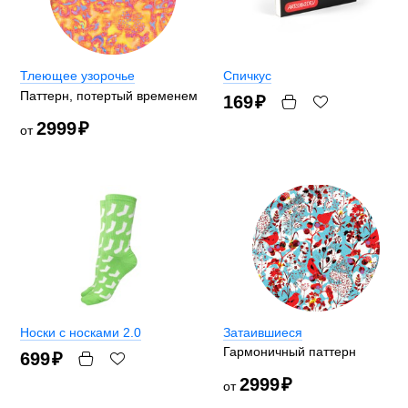
Тлеющее узорочье
Спичкус
Паттерн, потертый временем
169
₽
2999
₽
от
Носки с носками 2.0
Затаившиеся
Гармоничный паттерн
699
₽
2999
₽
от