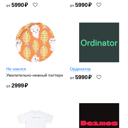
5990
₽
5990
₽
от
от
Не наелся
Ординатор
Умилительно-нежный паттерн
5990
₽
от
2999
₽
от