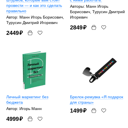
штурмов, которые вам стоит
с ними работать.
провести — и как это сделать
Авторы: Манн Игорь
правильно
Борисович, Турусин Дмитрий
Автор: Манн Игорь Борисович,
Игоревич
Турусин Дмитрий Игоревич
2849
₽
2449
₽
Личный маркетинг без
Брелок-ремувка «Я подарок
бюджета
для страны»
Автор: Игорь Манн
1499
₽
4999
₽