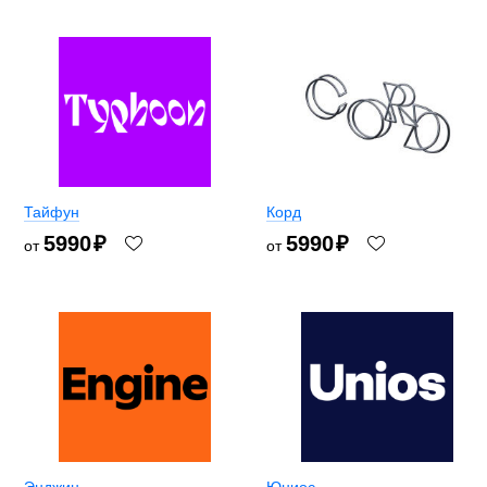
Тайфун
Корд
5990
₽
5990
₽
от
от