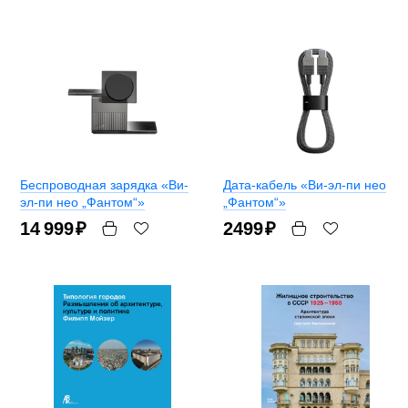
Беспроводная зарядка «Ви-
Дата-кабель «Ви-эл-пи нео
эл-пи нео „Фантом“»
„Фантом“»
14 999
₽
2499
₽