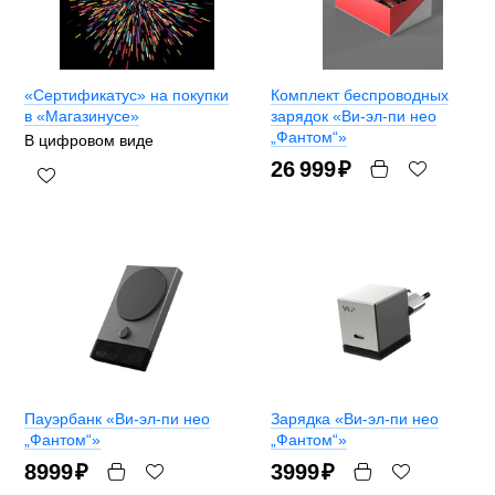
«Сертификатус» на покупки
Комплект беспроводных
в «Магазинусе»
зарядок «Ви-эл-пи нео
„Фантом“»
В цифровом виде
26 999
₽
Пауэрбанк «Ви-эл-пи нео
Зарядка «Ви-эл-пи нео
„Фантом“»
„Фантом“»
8999
₽
3999
₽