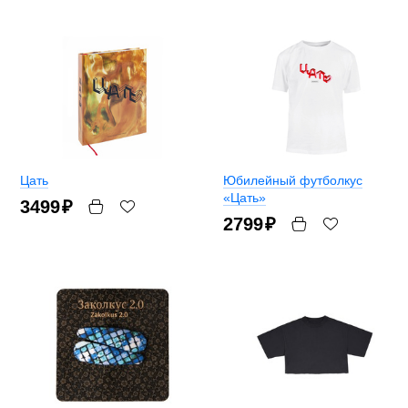
Цать
Юбилейный футболкус
«Цать»
3499
₽
2799
₽