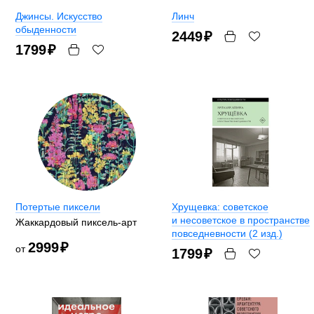
Джинсы. Искусство
Линч
обыденности
2449
₽
1799
₽
Потертые пиксели
Хрущевка: советское
и несоветское в пространстве
Жаккардовый пиксель-арт
повседневности (2 изд.)
2999
₽
от
1799
₽