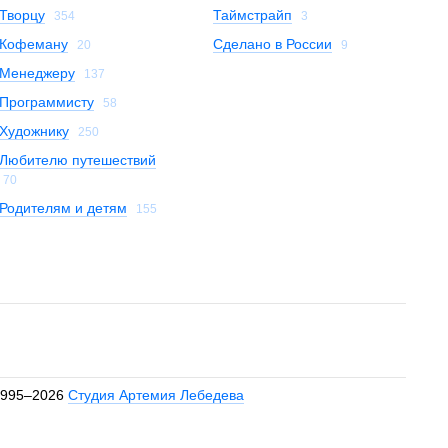
Творцу
Таймстрайп
354
3
Кофеману
Сделано в России
20
9
Менеджеру
137
Программисту
58
Художнику
250
Любителю путешествий
70
Родителям и детям
155
1995–2026
Студия Артемия Лебедева