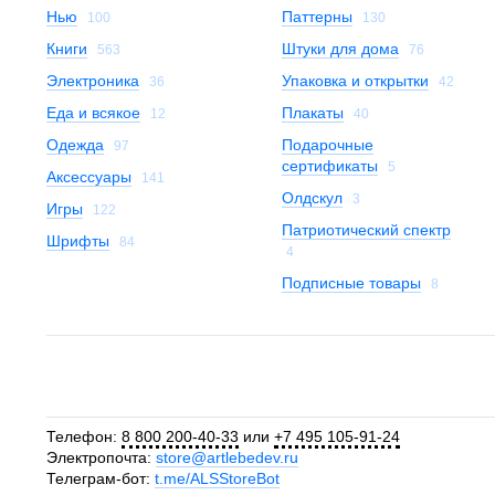
Нью
Паттерны
100
130
Книги
Штуки для дома
563
76
Электроника
Упаковка и открытки
36
42
Еда и всякое
Плакаты
12
40
Одежда
Подарочные
97
сертификаты
5
Аксессуары
141
Олдскул
3
Игры
122
Патриотический спектр
Шрифты
84
4
Подписные товары
8
Телефон:
8 800 200-40-33
или
+7 495 105-91-24
Электропочта:
store@artlebedev.ru
Телеграм-бот:
t.me/ALSStoreBot