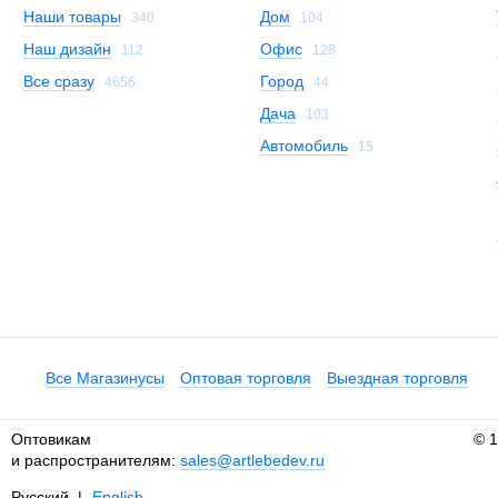
Наши товары
Дом
340
104
Наш дизайн
Офис
112
128
Все сразу
Город
4656
44
Дача
103
Автомобиль
15
Все Магазинусы
Оптовая торговля
Выездная торговля
Оптовикам
© 
и распространителям:
sales@artlebedev.ru
Русский
|
English