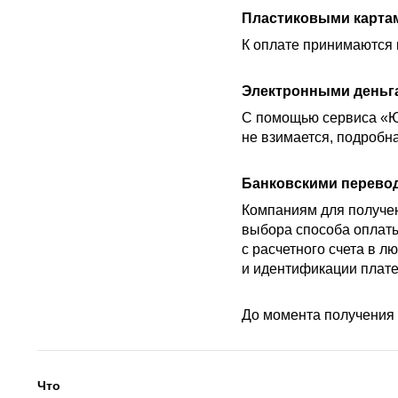
Пластиковыми карта
К оплате принимаются 
Электронными деньг
С помощью сервиса «Ю
не взимается, подроб
Банковскими перево
Компаниям для получен
выбора способа оплаты
с расчетного счета в л
и идентификации платеж
До момента получения 
Что