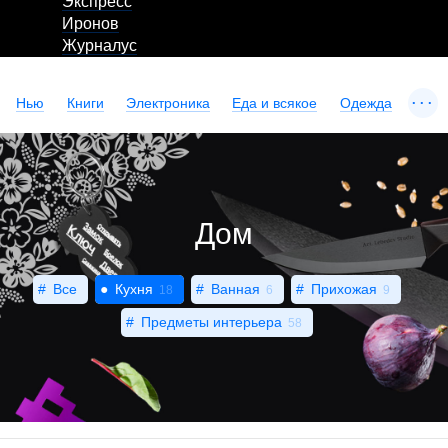
Экспресс
Иронов
Журналус
...
Нью
Книги
Электроника
Еда и всякое
Одежда
Дом
Все
Кухня
Ванная
Прихожая
18
6
9
Предметы интерьера
58