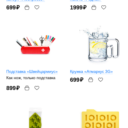
699
₽
1999
₽
Подставка «Швейцармиус»
Кружка «Атмаркус 3G»
Как нож, только подставка
699
₽
899
₽