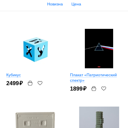
Новизна
Цена
Кубикус
Плакат «Патриотический
спектр»
2499
₽
1899
₽