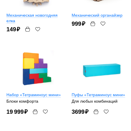
Механическая новогодняя
Механический органайзер
елка
999
₽
149
₽
Набор «Тетраминоус мини»
Пуфы «Тетраминоус мини»
Блоки комфорта
Для любых комбинаций
19 999
₽
3699
₽