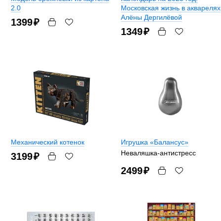
2.0
Московская жизнь в акварелях
Алёны Дергилёвой
1399
₽
1349
₽
Механический котенок
Игрушка «Балансус»
Неваляшка-антистресс
3199
₽
2499
₽