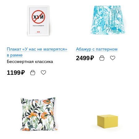
Плакат «У нас не матерятся»
Абажур с паттерном
в рамке
2499
₽
Бессмертная классика
1199
₽