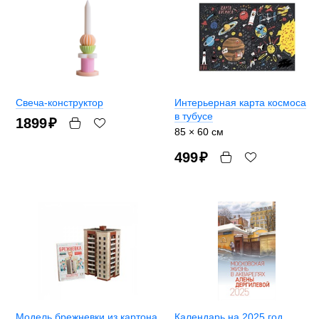
Свеча-конструктор
Интерьерная карта космоса
в тубусе
1899
₽
85 × 60 см
499
₽
Модель брежневки из картона
Календарь на 2025 год.