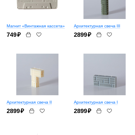
Магнит «Винтажная кассета»
Архитектурная свеча III
749
₽
2899
₽
Архитектурная свеча II
Архитектурная свеча I
2899
₽
2899
₽