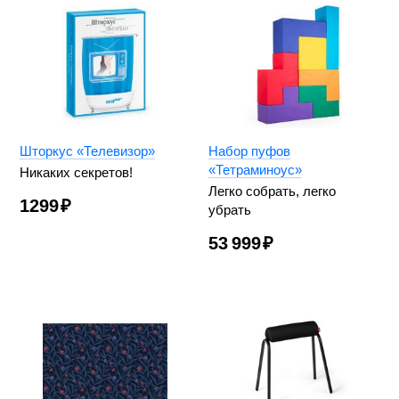
Шторкус «Телевизор»
Набор пуфов
«Тетраминоус»
Никаких секретов!
Легко собрать, легко
1299
₽
убрать
53 999
₽