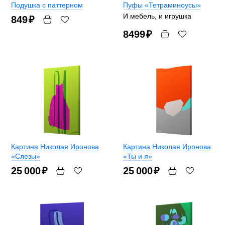
Подушка с паттерном
Пуфы «Тетраминоусы»
И мебель, и игрушка
849
₽
8499
₽
Картина Николая Иронова
Картина Николая Иронова
«Слезы»
«Ты и я»
25 000
₽
25 000
₽