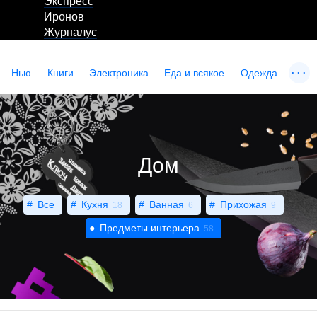
Экспресс
Иронов
Журналус
...
Нью
Книги
Электроника
Еда и всякое
Одежда
Дом
Все
Кухня
Ванная
Прихожая
18
6
9
Предметы интерьера
58