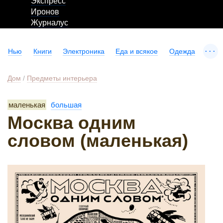
Экспресс
Иронов
Журналус
...
Нью
Книги
Электроника
Еда и всякое
Одежда
Дом
/
Предметы интерьера
маленькая
большая
Москва одним
словом (маленькая)