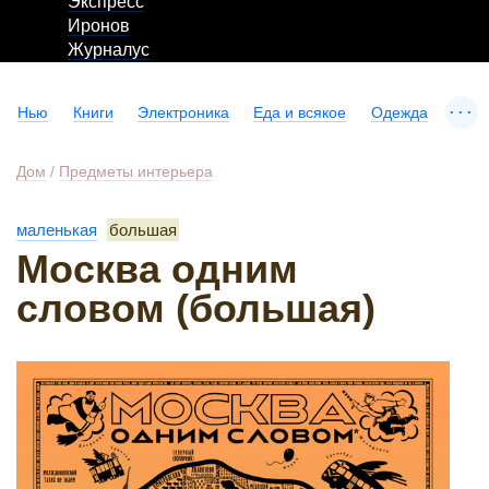
Экспресс
Иронов
Журналус
...
Нью
Книги
Электроника
Еда и всякое
Одежда
Дом
/
Предметы интерьера
маленькая
большая
Москва одним
словом (большая)