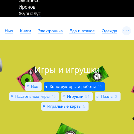
Экспресс
Иронов
Журналус
...
Нью
Книги
Электроника
Еда и всякое
Одежда
Игры и игрушки
Все
Конструкторы и роботы
40
Настольные игры
Игрушки
Пазлы
49
54
2
Игральные карты
5