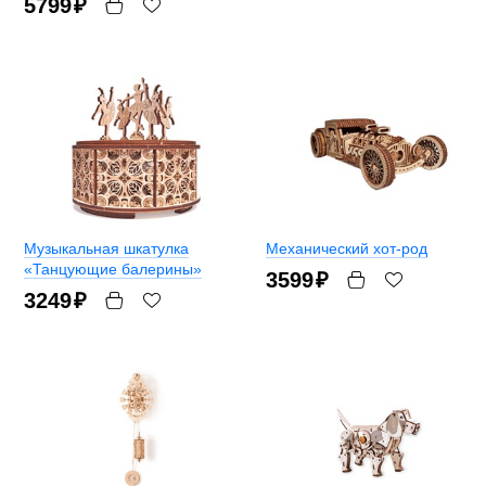
5799
₽
Музыкальная шкатулка
Механический хот-род
«Танцующие балерины»
3599
₽
3249
₽