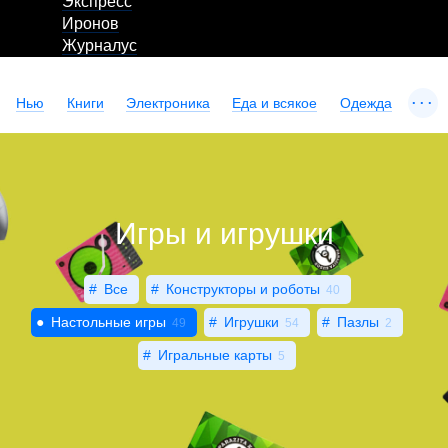
Экспресс
Иронов
Журналус
...
Нью
Книги
Электроника
Еда и всякое
Одежда
Игры и игрушки
Все
Конструкторы и роботы
40
Настольные игры
Игрушки
Пазлы
49
54
2
Игральные карты
5