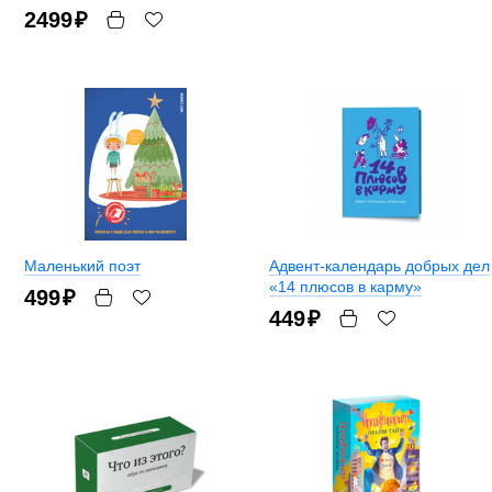
2499
₽
Маленький поэт
Адвент-календарь добрых дел
«14 плюсов в карму»
499
₽
449
₽