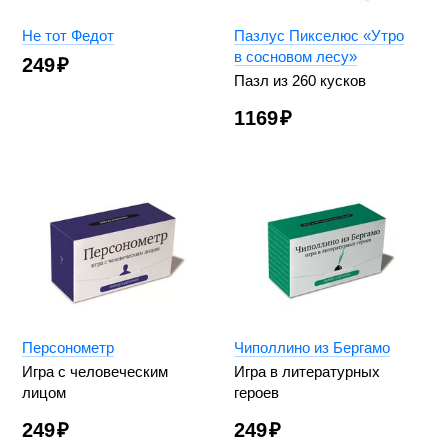
Не тот Федот
Пазлус Пикселюс «Утро
в сосновом лесу»
249
₽
Пазл из 260 кусков
1169
₽
Персонометр
Чиполлино из Бергамо
Игра с человеческим
Игра в литературных
лицом
героев
249
₽
249
₽