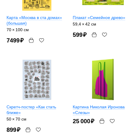
Карта «Москва в ста домах»
Плакат «Семейное древо»
(большая)
59,4 × 42 см
70 × 100 см
599
₽
7499
₽
Скретч-постер «Как стать
Картина Николая Иронова
ближе»
«Слезы»
50 × 70 см
25 000
₽
899
₽