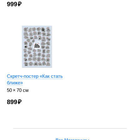
999
₽
Скретч-постер «Как стать
ближе»
50 × 70 см
899
₽