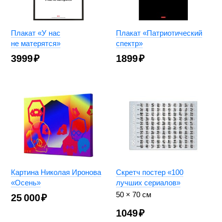
Плакат «У нас
Плакат «Патриотический
не матерятся»
спектр»
3999
₽
1899
₽
Картина Николая Иронова
Скретч постер «100
«Осень»
лучших сериалов»
50 × 70 см
25 000
₽
1049
₽