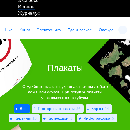
Экспресс
Иронов
Журналус
...
Нью
Книги
Электроника
Еда и всякое
Одежда
Плакаты
Студийные плакаты украшают стены любого
дома или офиса. При покупке плакаты
упаковываются в тубусы.
Все
Постеры и плакаты
Карты
36
14
Картины
Календари
Инфографика
10
1
5