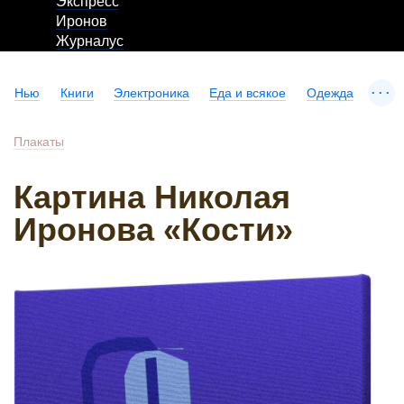
Экспресс
Иронов
Журналус
...
Нью
Книги
Электроника
Еда и всякое
Одежда
Плакаты
Картина Николая
Иронова «Кости»