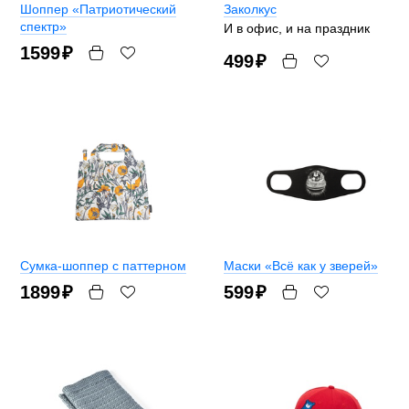
Шоппер «Патриотический
Заколкус
спектр»
И в офис, и на праздник
1599
₽
499
₽
Сумка-шоппер с паттерном
Маски «Всё как у зверей»
1899
₽
599
₽