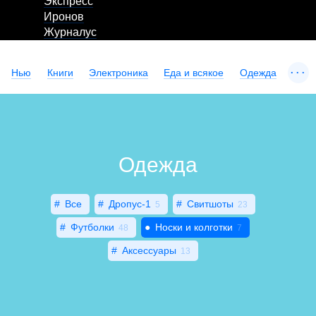
Экспресс
Иронов
Журналус
...
Нью
Книги
Электроника
Еда и всякое
Одежда
Одежда
Все
Дропус-1
Свитшоты
5
23
Футболки
Носки и колготки
48
7
Аксессуары
13