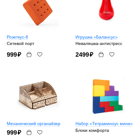
Розеткус-8
Игрушка «Балансус»
Сетевой порт
Неваляшка-антистресс
999
₽
2499
₽
Механический органайзер
Набор «Тетраминоус мини»
Блоки комфорта
999
₽