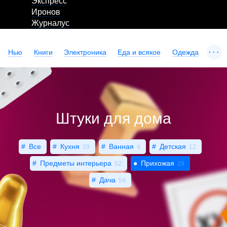
Экспресс
Иронов
Журналус
...
Нью
Книги
Электроника
Еда и всякое
Одежда
Штуки для дома
Все
Кухня
Ванная
Детская
29
4
12
Предметы интерьера
Прихожая
52
29
Дача
54