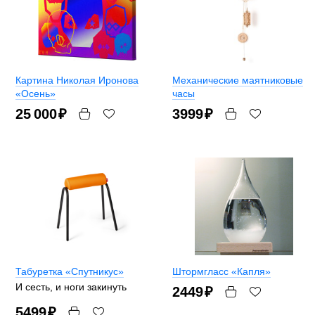
Картина Николая Иронова
Механические маятниковые
«Осень»
часы
25 000
₽
3999
₽
Табуретка «Спутникус»
Штормгласс «Капля»
И сесть, и ноги закинуть
2449
₽
5499
₽