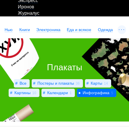
Экспресс
Иронов
Журналус
...
Нью
Книги
Электроника
Еда и всякое
Одежда
Плакаты
Все
Постеры и плакаты
Карты
36
14
Картины
Календари
Инфографика
10
1
5