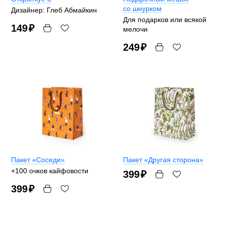
со шнурком
Дизайнер: Глеб Абмайкин
Для подарков или всякой
149
₽
мелочи
249
₽
Пакет «Соседи»
Пакет «Другая сторона»
+100 очков кайфовости
399
₽
399
₽