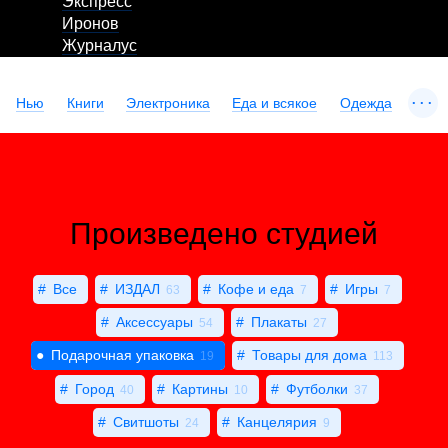
Экспресс
Иронов
Журналус
...
Нью
Книги
Электроника
Еда и всякое
Одежда
Произведено студией
Все
ИЗДАЛ
Кофе и еда
Игры
63
7
7
Аксессуары
Плакаты
54
27
Подарочная упаковка
Товары для дома
19
113
Город
Картины
Футболки
40
10
37
Свитшоты
Канцелярия
24
9