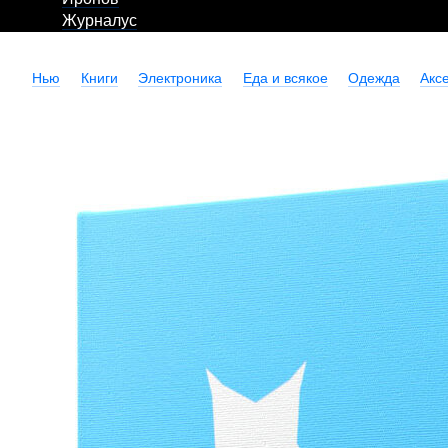
Журналус
Нью
Книги
Электроника
Еда и всякое
Одежда
Акс