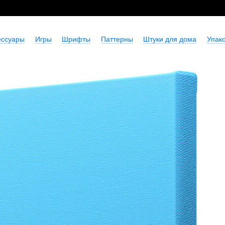
ессуары
Игры
Шрифты
Паттерны
Штуки для дома
Упако