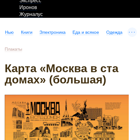
Экспресс
Иронов
Журналус
...
Нью
Книги
Электроника
Еда и всякое
Одежда
Плакаты
Карта «Москва в ста
домах» (большая)