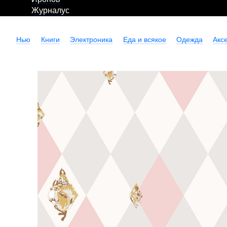
Журналус
Нью
Книги
Электроника
Еда и всякое
Одежда
Акс