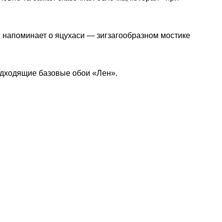
 напоминает о яцухаси — зигзагообразном мостике
одходящие базовые обои «Лен».