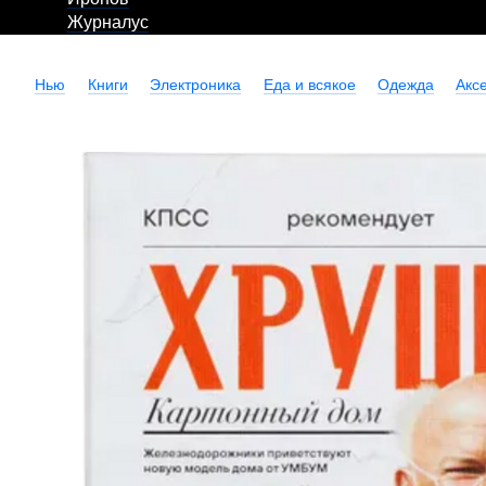
Журналус
Нью
Книги
Электроника
Еда и всякое
Одежда
Акс