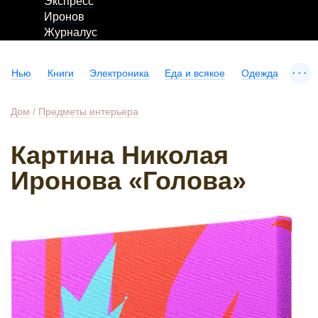
Экспресс
Иронов
Журналус
...
Нью
Книги
Электроника
Еда и всякое
Одежда
Дом
/
Предметы интерьера
Картина Николая
Иронова «Голова»