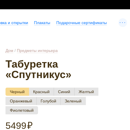
...
вка и открытки
Плакаты
Подарочные сертификаты
Дом
/
Предметы интерьера
Табуретка
«Спутникус»
Черный
Красный
Синий
Желтый
Оранжевый
Голубой
Зеленый
Фиолетовый
5499
₽