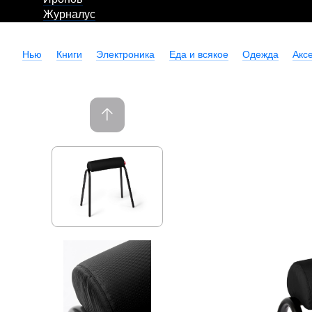
Журналус
Нью
Книги
Электроника
Еда и всякое
Одежда
Акс