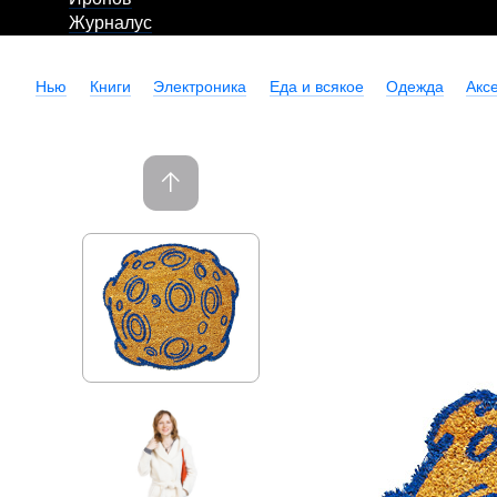
Журналус
Нью
Книги
Электроника
Еда и всякое
Одежда
Акс