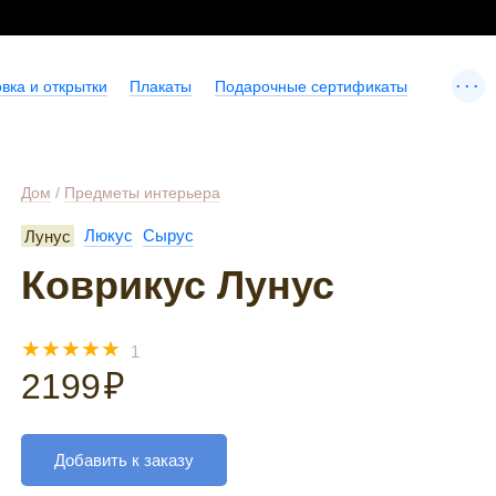
...
вка и открытки
Плакаты
Подарочные сертификаты
Дом
/
Предметы интерьера
Лунус
Люкус
Сырус
Коврикус Лунус
☆
☆
☆
☆
☆
1
2199
₽
Добавить к заказу