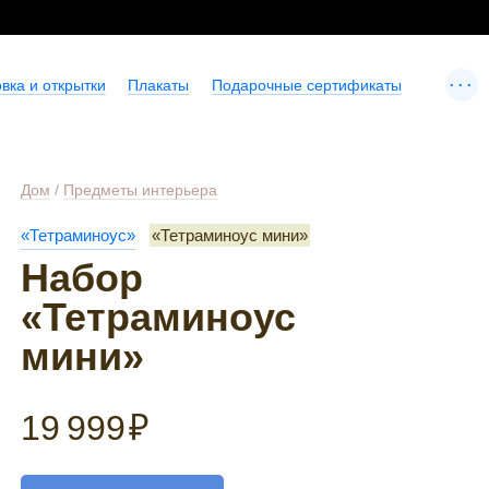
...
вка и открытки
Плакаты
Подарочные сертификаты
Дом
/
Предметы интерьера
«Тетраминоус»
«Тетраминоус мини»
Набор
«Тетраминоус
мини»
19 999
₽