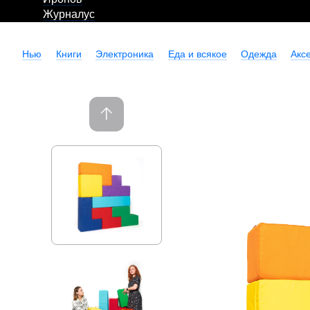
Журналус
Нью
Книги
Электроника
Еда и всякое
Одежда
Акс