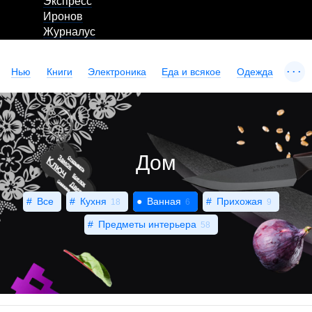
Экспресс
Иронов
Журналус
...
Нью
Книги
Электроника
Еда и всякое
Одежда
Дом
Все
Кухня
Ванная
Прихожая
18
6
9
Предметы интерьера
58