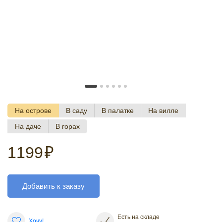
На острове
В саду
В палатке
На вилле
На даче
В горах
1199
₽
Добавить к заказу
Есть на складе
Хочу!