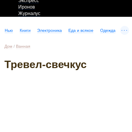
Экспресс
Иронов
Журналус
...
Нью
Книги
Электроника
Еда и всякое
Одежда
Дом
/
Ванная
Тревел-свечкус