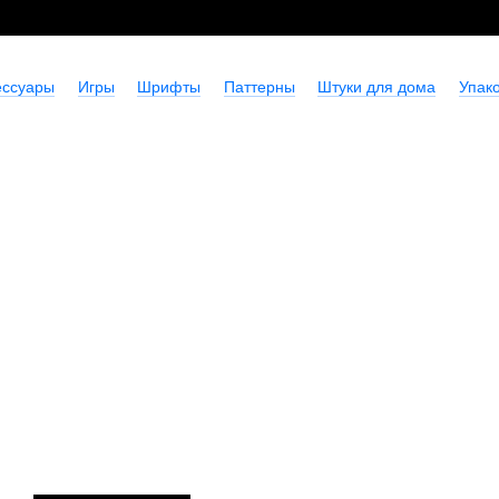
ессуары
Игры
Шрифты
Паттерны
Штуки для дома
Упако