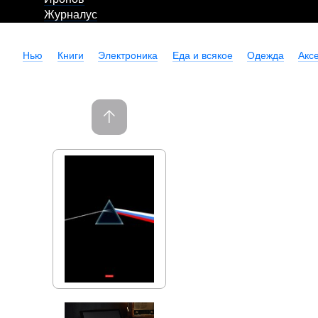
Журналус
Нью
Книги
Электроника
Еда и всякое
Одежда
Акс