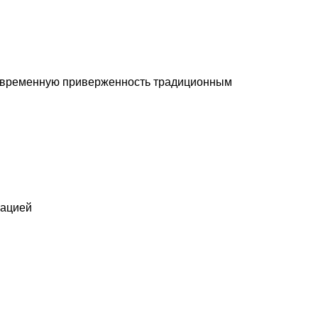
невременную приверженность традиционным
нацией