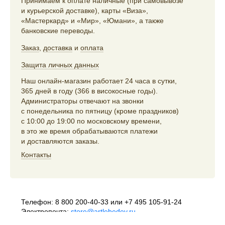
Принимаем к оплате наличные (при самовывозе
и курьерской доставке), карты «Виза»,
«Мастеркард» и «Мир», «Юмани», а также
банковские переводы.
Заказ
,
доставка
и
оплата
Защита личных данных
Наш онлайн-магазин работает 24 часа в сутки,
365 дней в году (366 в високосные годы).
Администраторы отвечают на звонки
с понедельника по пятницу (кроме праздников)
с 10:00 до 19:00 по московскому времени,
в это же время обрабатываются платежи
и доставляются заказы.
Контакты
Телефон:
8 800 200-40-33
или
+7 495 105-91-24
Электропочта:
store@artlebedev.ru
Телеграм-бот:
t.me/ALSStoreBot