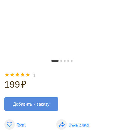
☆
☆
☆
☆
☆
1
199
₽
Добавить к заказу
Хочу!
Поделиться