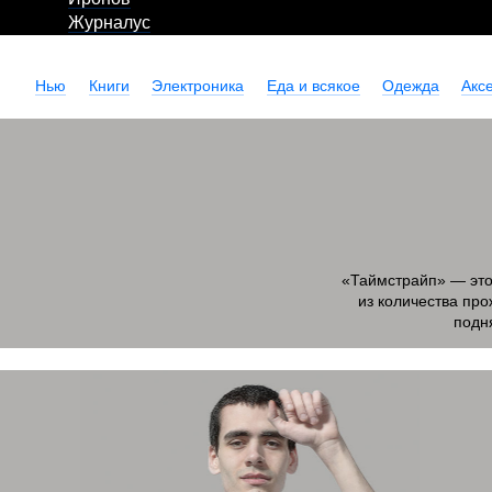
Журналус
Нью
Книги
Электроника
Еда и всякое
Одежда
Акс
«Таймстрайп» — это
из количества про
подня