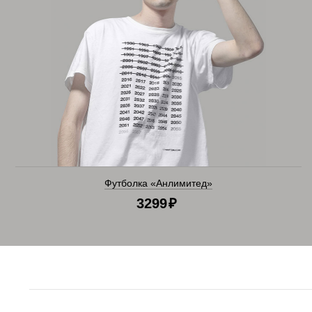
Футболка «Анлимитед»
3299
₽