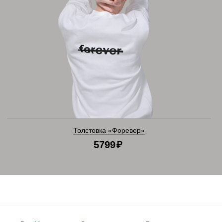
Толстовка «Форевер»
5799
₽