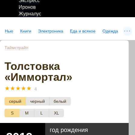
Экспресс
Иронов
Журналус
...
Нью
Книги
Электроника
Еда и всякое
Одежда
Таймстрайп
Толстовка
«Иммортал»
☆
☆
☆
☆
☆
4
серый
черный
белый
S
M
L
XL
год рождения