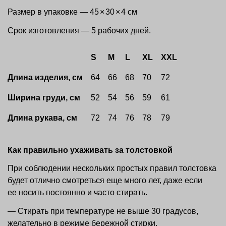
Размер в упаковке — 45
×
30
×
4 см
Срок изготовления — 5 рабочих дней.
S
M
L
XL
XXL
Длина изделия, см
64
66
68
70
72
Ширина груди, см
52
54
56
59
61
Длина рукава, см
72
74
76
78
79
Как правильно ухаживать за толстовкой
При соблюдении нескольких простых правил толстовка
будет отлично смотреться еще много лет, даже если
ее носить постоянно и часто стирать.
— Стирать при температуре не выше 30 градусов,
желательно в режиме бережной стирки.