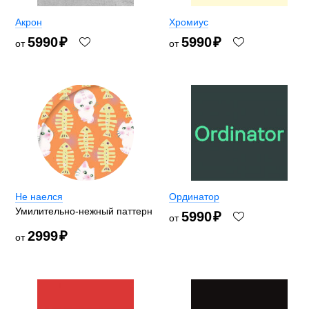
Акрон
Хромиус
5990
₽
5990
₽
от
от
Не наелся
Ординатор
Умилительно-нежный паттерн
5990
₽
от
2999
₽
от