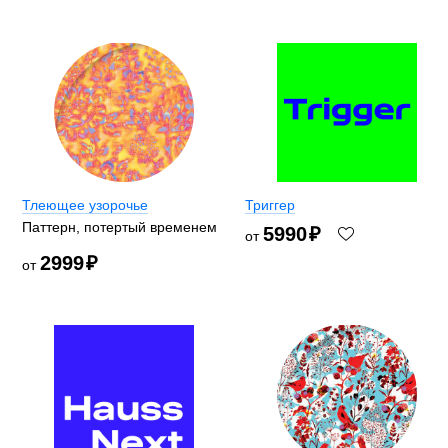
Тлеющее узорочье
Триггер
Паттерн, потертый временем
5990
₽
от
2999
₽
от