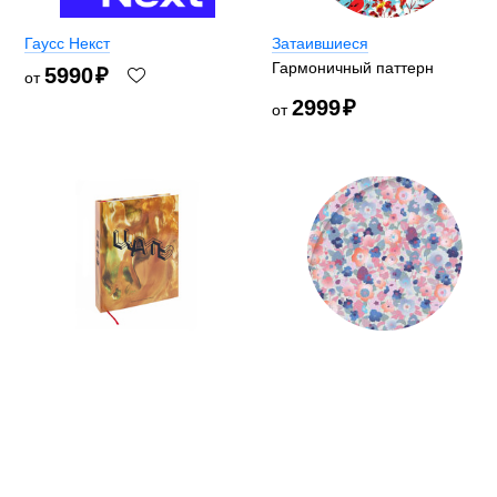
Гаусс Некст
Затаившиеся
Гармоничный паттерн
5990
₽
от
2999
₽
от
Цать
Заяц-единорог
Он тут есть
3499
₽
2999
₽
от