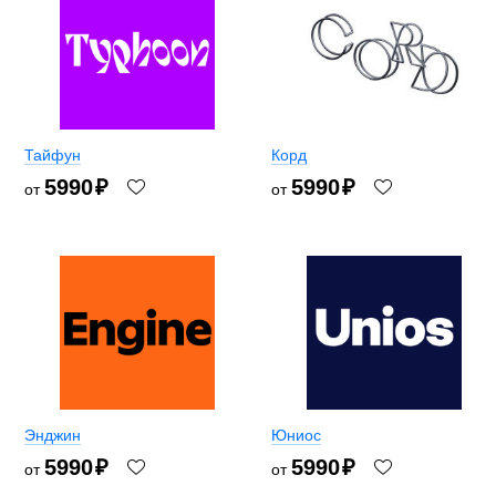
Тайфун
Корд
5990
₽
5990
₽
от
от
Энджин
Юниос
5990
₽
5990
₽
от
от