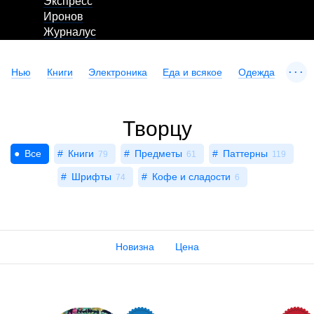
Экспресс
Иронов
Журналус
...
Нью
Книги
Электроника
Еда и всякое
Одежда
Творцу
Все
Книги
Предметы
Паттерны
79
61
119
Шрифты
Кофе и сладости
74
6
Новизна
Цена