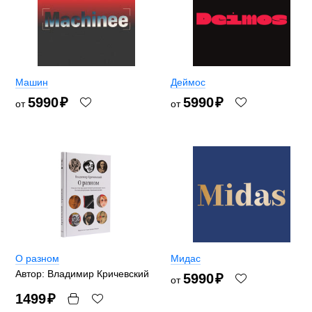
Машин
Деймос
5990
₽
5990
₽
от
от
О разном
Мидас
Автор: Владимир Кричевский
5990
₽
от
1499
₽