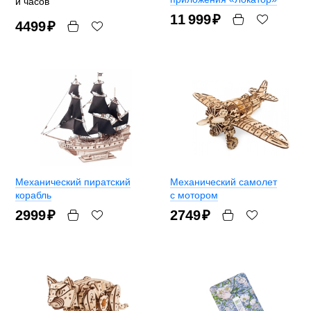
и часов
11 999
₽
4499
₽
Механический пиратский
Механический самолет
корабль
с мотором
2999
₽
2749
₽