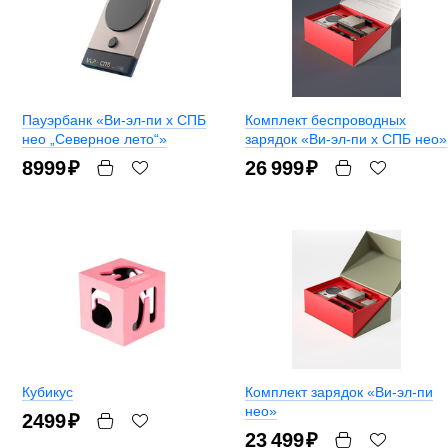
Пауэрбанк «Ви-эл-пи x СПБ
Комплект беспроводных
нео „Северное лето“»
зарядок «Ви-эл-пи x СПБ нео»
8999
₽
26 999
₽
Кубикус
Комплект зарядок «Ви-эл-пи
нео»
2499
₽
23 499
₽