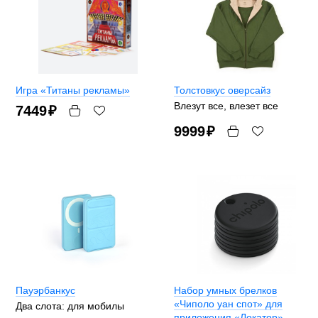
Игра «Титаны рекламы»
Толстовкус оверсайз
Влезут все, влезет все
7449
₽
9999
₽
Пауэрбанкус
Набор умных брелков
«Чиполо уан спот» для
Два слота: для мобилы
приложения «Локатор»