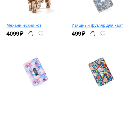
Механический кот
Изящный футляр для карт
4099
₽
499
₽
Роскошный футляр для карт
Красивый футляр для карт
499
₽
499
₽