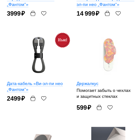
„Фантом“»
эл-пи нео „Фантом“»
3999
₽
14 999
₽
Дата-кабель «Ви-эл-пи нео
Держалкус
„Фантом“»
Помогает забыть о чехлах
и защитных стеклах
2499
₽
599
₽