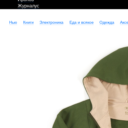
Журналус
Нью
Книги
Электроника
Еда и всякое
Одежда
Акс