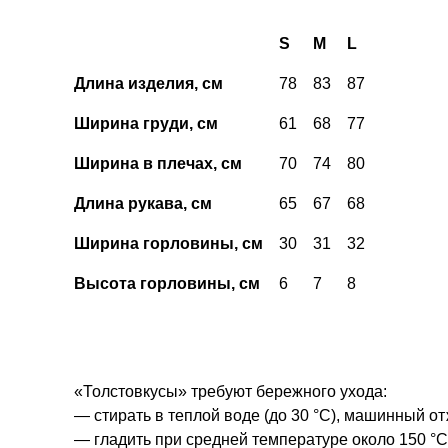
S
M
L
Длина изделия, см
78
83
87
Ширина груди, см
61
68
77
Ширина в плечах, см
70
74
80
Длина рукава, см
65
67
68
Ширина горловины, см
30
31
32
Высота горловины, см
6
7
8
«Толстовкусы» требуют бережного ухода:
— стирать в теплой воде (до 30 °С), машинный от
— гладить при средней температуре около 150 °С