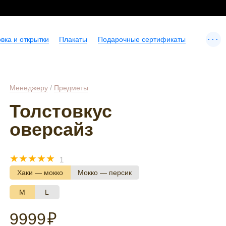
...
вка и открытки
Плакаты
Подарочные сертификаты
Менеджеру
/
Предметы
Толстовкус
оверсайз
☆
☆
☆
☆
☆
1
Хаки — мокко
Мокко — персик
M
L
9999
₽