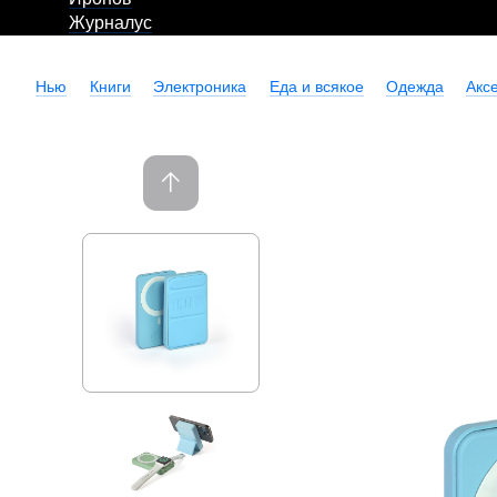
Журналус
Нью
Книги
Электроника
Еда и всякое
Одежда
Акс