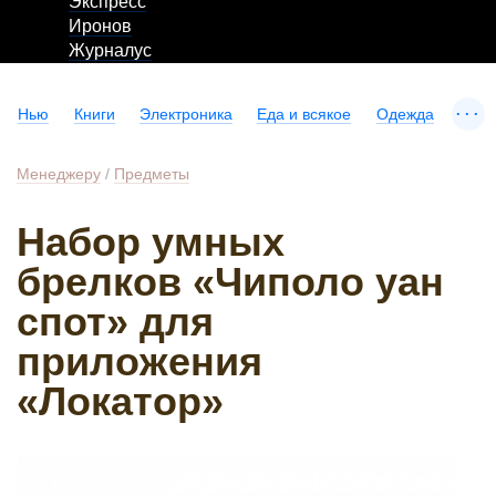
Экспресс
Иронов
Журналус
...
Нью
Книги
Электроника
Еда и всякое
Одежда
Менеджеру
/
Предметы
Набор умных
брелков «Чиполо уан
спот» для
приложения
«Локатор»