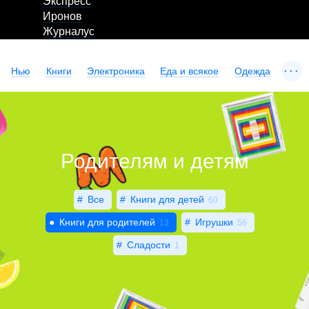
Экспресс
Иронов
Журналус
...
Нью
Книги
Электроника
Еда и всякое
Одежда
Родителям и детям
Все
Книги для детей
60
Книги для родителей
Игрушки
13
56
Сладости
1