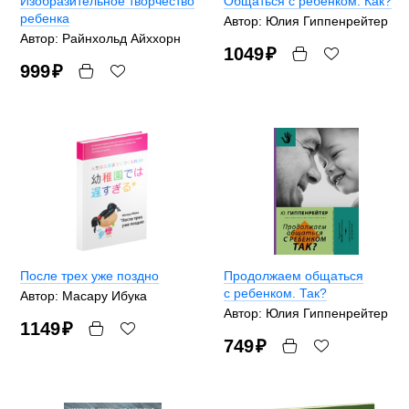
Изобразительное творчество
Общаться с ребенком. Как?
ребенка
Автор: Юлия Гиппенрейтер
Автор: Райнхольд Айххорн
1049
₽
999
₽
После трех уже поздно
Продолжаем общаться
с ребенком. Так?
Автор: Масару Ибука
Автор: Юлия Гиппенрейтер
1149
₽
749
₽