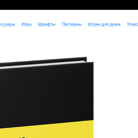
ессуары
Игры
Шрифты
Паттерны
Штуки для дома
Упако