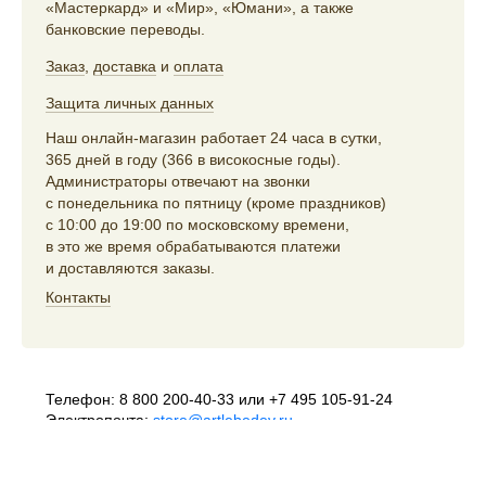
«Мастеркард» и «Мир», «Юмани», а также
банковские переводы.
Заказ
,
доставка
и
оплата
Защита личных данных
Наш онлайн-магазин работает 24 часа в сутки,
365 дней в году (366 в високосные годы).
Администраторы отвечают на звонки
с понедельника по пятницу (кроме праздников)
с 10:00 до 19:00 по московскому времени,
в это же время обрабатываются платежи
и доставляются заказы.
Контакты
Телефон:
8 800 200-40-33
или
+7 495 105-91-24
Электропочта:
store@artlebedev.ru
Телеграм-бот:
t.me/ALSStoreBot
Оптовикам