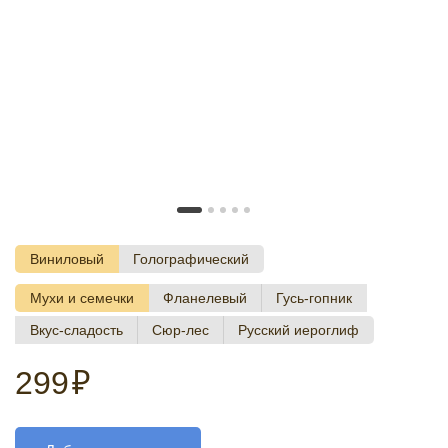
Виниловый
Голографический
Мухи и семечки
Фланелевый
Гусь-гопник
Вкус-сладость
Сюр-лес
Русский иероглиф
299
₽