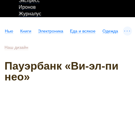
Экспресс
Иронов
Журналус
...
Нью
Книги
Электроника
Еда и всякое
Одежда
Наш дизайн
Пауэрбанк «Ви-эл-пи
нео»