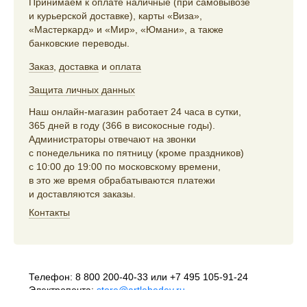
Принимаем к оплате наличные (при самовывозе
и курьерской доставке), карты «Виза»,
«Мастеркард» и «Мир», «Юмани», а также
банковские переводы.
Заказ
,
доставка
и
оплата
Защита личных данных
Наш онлайн-магазин работает 24 часа в сутки,
365 дней в году (366 в високосные годы).
Администраторы отвечают на звонки
с понедельника по пятницу (кроме праздников)
с 10:00 до 19:00 по московскому времени,
в это же время обрабатываются платежи
и доставляются заказы.
Контакты
Телефон:
8 800 200-40-33
или
+7 495 105-91-24
Электропочта:
store@artlebedev.ru
Телеграм-бот:
t.me/ALSStoreBot