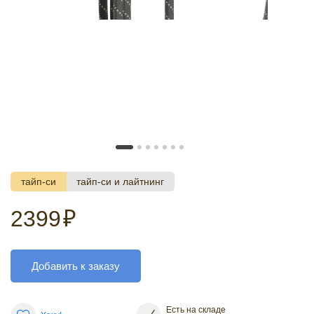
тайп-си
тайп-си и лайтнинг
2399
₽
Добавить к заказу
Есть на складе