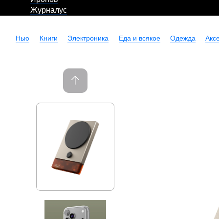
Журналус
Нью
Книги
Электроника
Еда и всякое
Одежда
Акс