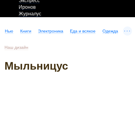
Экспресс
Иронов
Журналус
...
Нью
Книги
Электроника
Еда и всякое
Одежда
Наш дизайн
Мыльницус