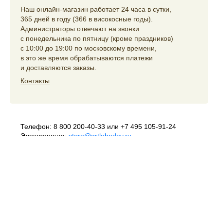
Наш онлайн-магазин работает 24 часа в сутки,
365 дней в году (366 в високосные годы).
Администраторы отвечают на звонки
с понедельника по пятницу (кроме праздников)
с 10:00 до 19:00 по московскому времени,
в это же время обрабатываются платежи
и доставляются заказы.
Контакты
Телефон:
8 800 200-40-33
или
+7 495 105-91-24
Электропочта:
store@artlebedev.ru
Телеграм-бот:
t.me/ALSStoreBot
Оптовикам
и распространителям:
sales@artlebedev.ru
Русский
|
English
© 1995–2026
Студия Артемия Лебедева