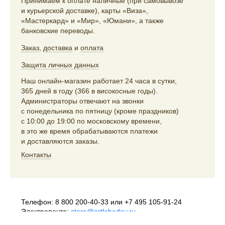
Принимаем к оплате наличные (при самовывозе
и курьерской доставке), карты «Виза»,
«Мастеркард» и «Мир», «Юмани», а также
банковские переводы.
Заказ
,
доставка
и
оплата
Защита личных данных
Наш онлайн-магазин работает 24 часа в сутки,
365 дней в году (366 в високосные годы).
Администраторы отвечают на звонки
с понедельника по пятницу (кроме праздников)
с 10:00 до 19:00 по московскому времени,
в это же время обрабатываются платежи
и доставляются заказы.
Контакты
Телефон:
8 800 200-40-33
или
+7 495 105-91-24
Электропочта:
store@artlebedev.ru
Телеграм-бот:
t.me/ALSStoreBot