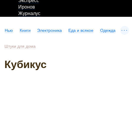
Экспресс
Иронов
Журналус
...
Нью
Книги
Электроника
Еда и всякое
Одежда
Штуки для дома
Кубикус