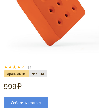
☆
☆
☆
☆
☆
12
оранжевый
черный
999
₽
Добавить к заказу