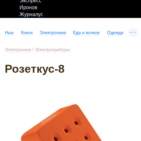
Экспресс
Иронов
Журналус
...
Нью
Книги
Электроника
Еда и всякое
Одежда
Электроника
/
Электроприборы
Розеткус-8